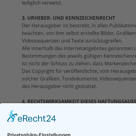
lediglich verweist.
3. URHEBER- UND KENNZEICHENRECHT
Der Herausgeber ist bestrebt, in allen Publikat
beachten, von ihm selbst erstellte Bilder, Grafi
Videosequenzen und Texte zurückzugreifen.
Alle innerhalb des Internetangebotes genannten 
Bestimmungen des jeweils gültigen Kennzeichenre
ist nicht der Schluss zu ziehen, dass Markenzeiche
Das Copyright für veröffentlichte, vom Herausgebe
solcher Grafiken, Tondokumente, Videosequenzen
des Herausgeber nicht gestattet.
4. RECHTSWIRKSAMKEIT DIESES HAFTUNGSAUS
Sofern Teile oder einzelne Formulierungen dieses 
übrigen Teile des Dokumentes in ihrem Inhalt und