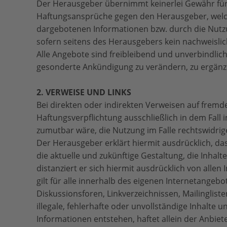
Der Herausgeber übernimmt keinerlei Gewähr für di
Haftungsansprüche gegen den Herausgeber, welche
dargebotenen Informationen bzw. durch die Nutzu
sofern seitens des Herausgebers kein nachweislich
Alle Angebote sind freibleibend und unverbindlic
gesonderte Ankündigung zu verändern, zu ergänzen
2. VERWEISE UND LINKS
Bei direkten oder indirekten Verweisen auf fremd
Haftungsverpflichtung ausschließlich in dem Fall
zumutbar wäre, die Nutzung im Falle rechtswidrige
Der Herausgeber erklärt hiermit ausdrücklich, das
die aktuelle und zukünftige Gestaltung, die Inhal
distanziert er sich hiermit ausdrücklich von allen
gilt für alle innerhalb des eigenen Internetange
Diskussionsforen, Linkverzeichnissen, Mailinglist
illegale, fehlerhafte oder unvollständige Inhalt
Informationen entstehen, haftet allein der Anbiete