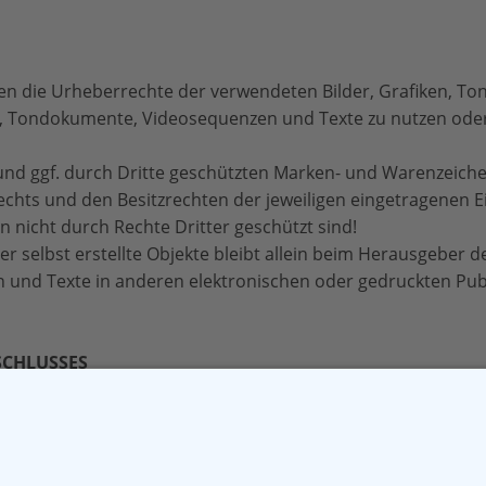
ionen die Urheberrechte der verwendeten Bilder, Grafiken,
ken, Tondokumente, Videosequenzen und Texte zu nutzen oder
und ggf. durch Dritte geschützten Marken- und Warenzeich
chts und den Besitzrechten der jeweiligen eingetragenen 
n nicht durch Rechte Dritter geschützt sind!
r selbst erstellte Objekte bleibt allein beim Herausgeber d
 und Texte in anderen elektronischen oder gedruckten Pub
SCHLUSSES
Textes der geltenden Rechtslage nicht, nicht mehr oder nich
 ihrer Gültigkeit davon unberührt.