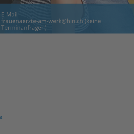
E-Mail
frauenaerzte-am-werk@hin.ch
(keine
Terminanfragen)
es