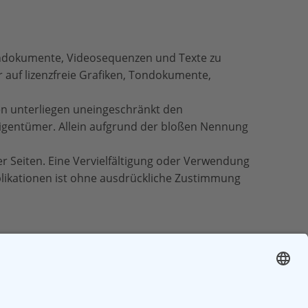
 Tondokumente, Videosequenzen und Texte zu
 auf lizenzfreie Grafiken, Tondokumente,
en unterliegen uneingeschränkt den
Eigentümer. Allein aufgrund der bloßen Nennung
er Seiten. Eine Vervielfältigung oder Verwendung
likationen ist ohne ausdrückliche Zustimmung
t vollständig entsprechen sollten, bleiben die