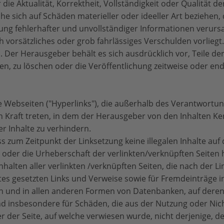
e Aktualität, Korrektheit, Vollständigkeit oder Qualität de
 sich auf Schäden materieller oder ideeller Art beziehen,
ng fehlerhafter und unvollständiger Informationen verursa
 vorsätzliches oder grob fahrlässiges Verschulden vorliegt.
h. Der Herausgeber behält es sich ausdrücklich vor, Teile 
, zu löschen oder die Veröffentlichung zeitweise oder endg
e Webseiten ("Hyperlinks"), die außerhalb des Verantwortu
 in Kraft treten, in dem der Herausgeber von den Inhalten K
r Inhalte zu verhindern.
s zum Zeitpunkt der Linksetzung keine illegalen Inhalte auf
te oder die Urheberschaft der verlinkten/verknüpften Seiten 
 Inhalten aller verlinkten /verknüpften Seiten, die nach der
botes gesetzten Links und Verweise sowie für Fremdeinträg
en und in allen anderen Formen von Datenbanken, auf deren 
e und insbesondere für Schäden, die aus der Nutzung oder N
r der Seite, auf welche verwiesen wurde, nicht derjenige, de