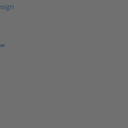
sign
ser